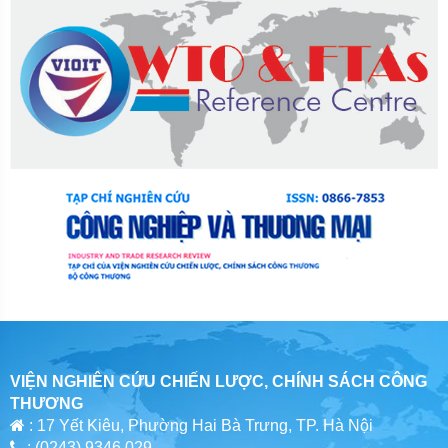
VIỆN NGHIÊN CỨU CHIẾN LƯỢC, CHÍNH SÁCH CÔNG
THƯƠNG
: 17 Yết Kiêu, Phường Hai Bà Trưng, TP. Hà Nội
: (0243) 9346 029