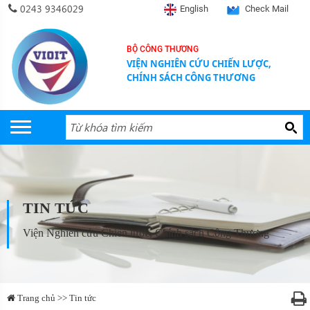
0243 9346029
English
Check Mail
BỘ CÔNG THƯƠNG
VIỆN NGHIÊN CỨU CHIẾN LƯỢC,
CHÍNH SÁCH CÔNG THƯƠNG
TIN TỨC
Viện Nghiên cứu Chiến lược, Chính sách Công Thương
Trang chủ >> Tin tức