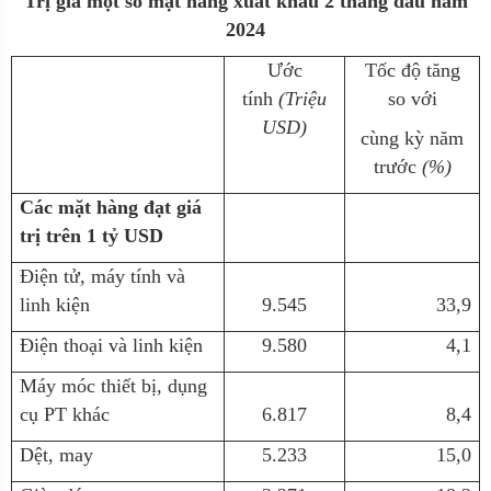
Trị giá một số mặt hàng xuất khẩu 2 tháng đầu năm
2024
Ước
Tốc độ tăng
tính
(Triệu
so với
USD)
cùng kỳ năm
trước
(%)
Các mặt hàng đạt giá
trị trên 1 tỷ USD
Điện tử, máy tính và
linh kiện
9.545
33,9
Điện thoại và linh kiện
9.580
4,1
Máy móc thiết bị, dụng
cụ PT khác
6.817
8,4
Dệt, may
5.233
15,0