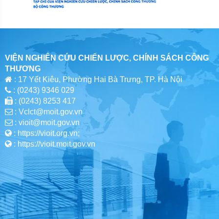
VIỆN NGHIÊN CỨU CHIẾN LƯỢC, CHÍNH SÁCH CÔNG
THƯƠNG
: 17 Yết Kiêu, Phường Hai Bà Trưng, TP. Hà Nội
: (0243) 9346 029
: (0243) 8253 417
: Vclct@moit.gov.vn
: vioit@moit.gov.vn
: https://vioit.org.vn;
: https://vioit.moit.gov.vn