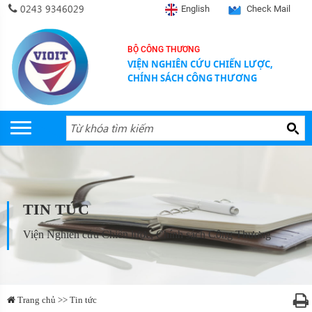
0243 9346029
English
Check Mail
BỘ CÔNG THƯƠNG
VIỆN NGHIÊN CỨU CHIẾN LƯỢC,
CHÍNH SÁCH CÔNG THƯƠNG
TIN TỨC
Viện Nghiên cứu Chiến lược, Chính sách Công Thương
Trang chủ >> Tin tức