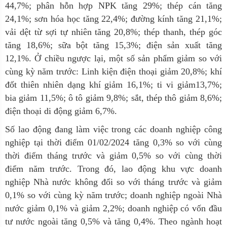
44,7%; phân hỗn hợp NPK tăng 29%; thép cán tăng
24,1%; sơn hóa học tăng 22,4%; đường kính tăng 21,1%;
vải dệt từ sợi tự nhiên tăng 20,8%; thép thanh, thép góc
tăng 18,6%; sữa bột tăng 15,3%; điện sản xuất tăng
12,1%. Ở chiều ngược lại, một số sản phẩm giảm so với
cùng kỳ năm trước: Linh kiện điện thoại giảm 20,8%; khí
đốt thiên nhiên dạng khí giảm 16,1%; ti vi giảm13,7%;
bia giảm 11,5%; ô tô giảm 9,8%; sắt, thép thô giảm 8,6%;
điện thoại di động giảm 6,7%.
Số lao động đang làm việc trong các doanh nghiệp công
nghiệp tại thời điểm 01/0
2
/2024 tăng
0,3
% so với cùng
thời điểm tháng trước và
giảm 0,5
% so với cùng thời
điểm năm trước
.
T
rong đó
,
l
ao động khu vực doanh
nghiệp Nhà nước không đổi so với tháng trước và giảm
0,1% so với cùng kỳ năm trước; doanh nghiệp ngoài Nhà
nước giảm 0,1% và giảm 2,2%; doanh nghiệp có vốn đầu
tư nước ngoài tăng 0,5% và tăng 0,4%. Theo ngành hoạt