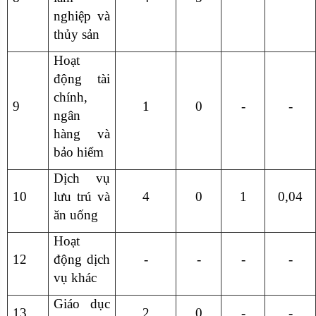
nghiệp và
thủy sản
Hoạt
động tài
chính,
9
1
0
-
-
ngân
hàng và
bảo hiểm
Dịch vụ
10
lưu trú và
4
0
1
0,04
ăn uống
Hoạt
12
động dịch
-
-
-
-
vụ khác
Giáo dục
13
2
0
-
-