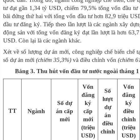
tư đạt gần 1,34 tỷ USD, chiếm 79,5% tổng vốn đầu tư 
bãi đứng thứ hai với tổng vốn đầu tư hơn 82,9 triệu U
đầu tư đăng ký. Tiếp theo lần lượt là các ngành xây dự
động sản với tổng vốn đăng ký đạt lần lượt là hơn 63,7
USD. Còn lại là các ngành khác.
Xét về số lượng dự án mới, công nghiệp chế biến chế t
số dự án mới
(chiếm 35,3%)
và điều chỉnh vốn
(chiếm 6
Bảng 3. Thu hút vốn đầu tư nước ngoài tháng 
Vốn
Vốn
Số
đăng
đăng
lượt
Số dự
ký
ký
dự
TT
Ngành
án cấp
cấp
điều
án
mới
mới
chỉnh
điều
(triệu
(triệu
chỉnh
USD)
USD)