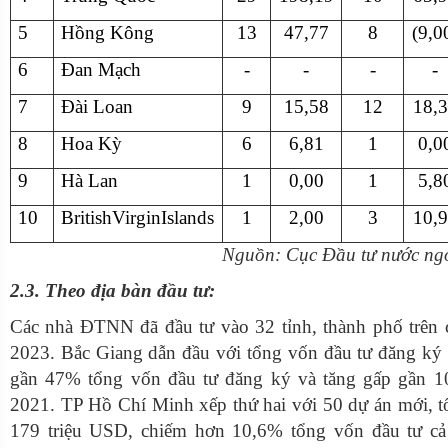
5
Hồng Kông
13
47,77
8
(9,0
6
Đan Mạch
-
-
-
-
7
Đài Loan
9
15,58
12
18,
8
Hoa Kỳ
6
6,81
1
0,0
9
Hà Lan
1
0,00
1
5,8
10
BritishVirginIslands
1
2,00
3
10,
Nguồn: Cục Đầu tư nước ngo
2.3. Theo địa bàn đầu tư:
Các nhà ĐTNN đã đầu tư vào 32 tỉnh, thành phố trên 
2023. Bắc Giang dẫn đầu với tổng vốn đầu tư đăng ký
gần 47% tổng vốn đầu tư đăng ký và tăng gấp gần 1
2021. TP Hồ Chí Minh xếp thứ hai với 50 dự án mới, 
179 triệu USD, chiếm hơn 10,6% tổng vốn đầu tư cả n