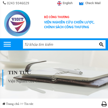
0243 9346029
English
Check Mail
BỘ CÔNG THƯƠNG
VIỆN NGHIÊN CỨU CHIẾN LƯỢC,
CHÍNH SÁCH CÔNG THƯƠNG
TIN TỨC
Viện Nghiên cứu Chiến lược, Chính sách Công Thương
Trang chủ >> Tin tức