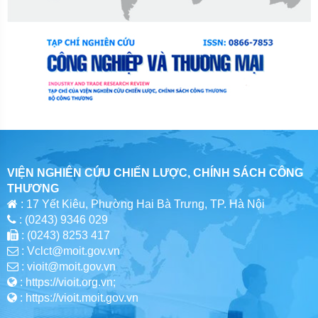
VIỆN NGHIÊN CỨU CHIẾN LƯỢC, CHÍNH SÁCH CÔNG
THƯƠNG
: 17 Yết Kiêu, Phường Hai Bà Trưng, TP. Hà Nội
: (0243) 9346 029
: (0243) 8253 417
: Vclct@moit.gov.vn
: vioit@moit.gov.vn
: https://vioit.org.vn;
: https://vioit.moit.gov.vn