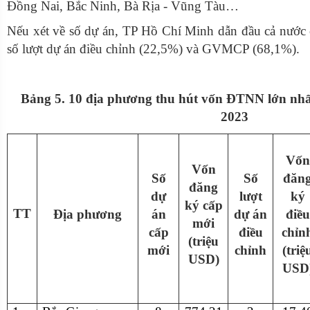
Đồng Nai, Bắc Ninh, Bà Rịa - Vũng Tàu…
Nếu xét về số dự án, TP Hồ Chí Minh dẫn đầu cả nước 
số lượt dự án điều chỉnh (22,5%) và GVMCP (68,1%).
Bảng 5. 10 địa phương thu hút vốn ĐTNN lớn nh
2023
Vốn
Vốn
Số
Số
đăn
đăng
dự
lượt
ký
ký cấp
TT
Địa phương
án
dự án
điều
mới
cấp
điều
chỉn
(triệu
mới
chỉnh
(triệ
USD)
USD