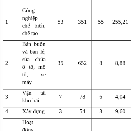
Công
nghiệp
1
53
351
55
255,21
chế biến,
chế tạo
Bán buôn
và bán lẻ;
sửa chữa
2
35
652
8
8,88
ô tô, mô
tô, xe
máy
Vận tải
3
7
78
6
4,04
kho bãi
4
Xây dựng
3
54
3
9,60
Hoạt
động