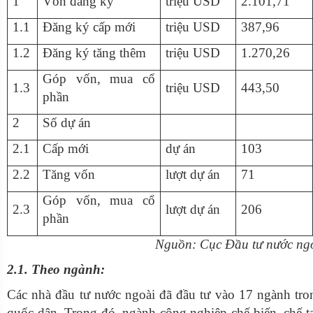
1
Vốn đăng ký
triệu USD
2.101,71
1.1
Đăng ký cấp mới
triệu USD
387,96
1.2
Đăng ký tăng thêm
triệu USD
1.270,26
Góp vốn, mua cổ
1.3
triệu USD
443,50
phần
2
Số dự án
2.1
Cấp mới
dự án
103
2.2
Tăng vốn
lượt dự án
71
Góp vốn, mua cổ
2.3
lượt dự án
206
phần
Nguồn: Cục Đầu tư nước ngo
2.1. Theo ngành:
Các nhà đầu tư nước ngoài đã đầu tư vào 17 ngành tro
quốc dân. Trong đó, ngành công nghiệp chế biến, chế t