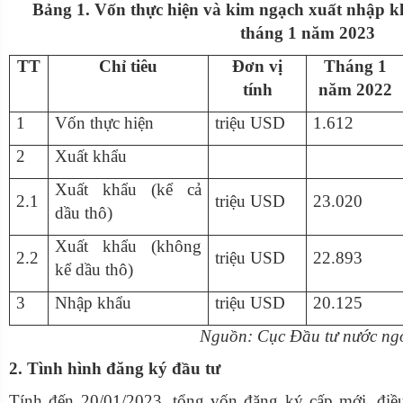
Bảng 1. Vốn thực hiện và kim ngạch xuất nhập
tháng 1 năm 2023
Chỉ tiêu
Đơn vị
Tháng 1
TT
tính
năm 2022
1
Vốn thực hiện
triệu USD
1.612
2
Xuất khẩu
Xuất khẩu (kể cả
2.1
triệu USD
23.020
dầu thô)
Xuất khẩu (không
2.2
triệu USD
22.893
kể dầu thô)
3
Nhập khẩu
triệu USD
20.125
Nguồn: Cục Đầu tư nước ngo
2. Tình hình đăng ký đầu tư
Tính đến 20/01/2023, tổng vốn đăng ký cấp mới, đi