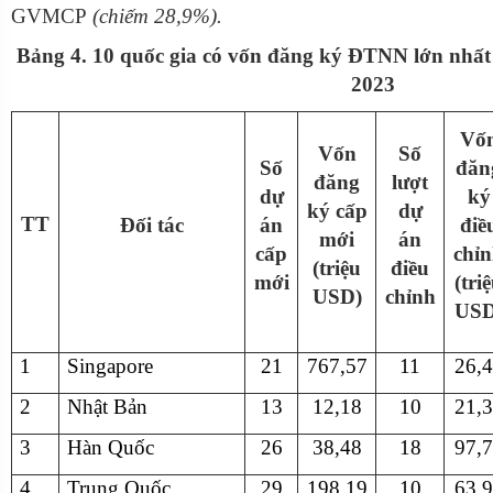
GVMCP
(chiếm 28,9%).
Bảng 4. 10 quốc gia có vốn đăng ký ĐTNN lớn nhất
2023
Vố
Vốn
Số
Số
đăn
đăng
lượt
dự
ký
ký cấp
dự
TT
Đối tác
án
điề
mới
án
cấp
chỉ
(triệu
điều
mới
(tri
USD)
chỉnh
USD
1
Singapore
21
767,57
11
26,
2
Nhật Bản
13
12,18
10
21,
3
Hàn Quốc
26
38,48
18
97,
4
Trung Quốc
29
198,19
10
63,