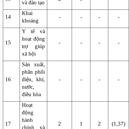
và đào tạo
Khai
14
-
-
-
-
khoáng
Y tế và
hoạt động
15
-
-
-
-
trợ giúp
xã hội
Sản xuất,
phân phối
16
điện, khí,
-
-
-
-
nước,
điều hòa
Hoạt
động
hành
17
2
1
2
(1,37)
chính và