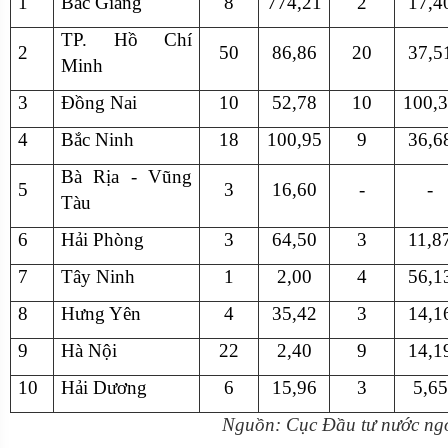
1
Bắc Giang
8
774,21
2
17,4
TP. Hồ Chí
2
50
86,86
20
37,5
Minh
3
Đồng Nai
10
52,78
10
100,
4
Bắc Ninh
18
100,95
9
36,6
Bà Rịa - Vũng
5
3
16,60
-
-
Tàu
6
Hải Phòng
3
64,50
3
11,8
7
Tây Ninh
1
2,00
4
56,1
8
Hưng Yên
4
35,42
3
14,1
9
Hà Nội
22
2,40
9
14,1
10
Hải Dương
6
15,96
3
5,65
Nguồn: Cục Đầu tư nước ngo