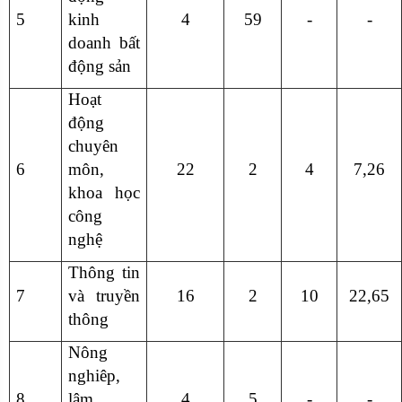
5
kinh
4
59
-
-
doanh bất
động sản
Hoạt
động
chuyên
6
môn,
22
2
4
7,26
khoa học
công
nghệ
Thông tin
7
và truyền
16
2
10
22,65
thông
Nông
nghiêp,
8
lâm
4
5
-
-