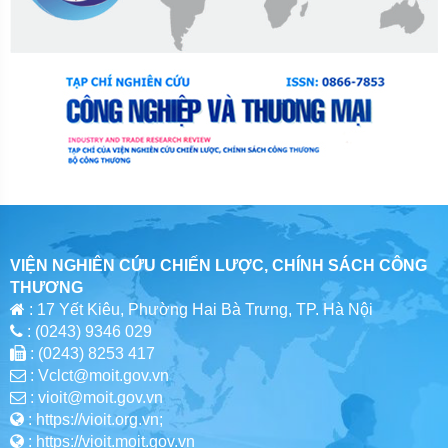
VIỆN NGHIÊN CỨU CHIẾN LƯỢC, CHÍNH SÁCH CÔNG
THƯƠNG
: 17 Yết Kiêu, Phường Hai Bà Trưng, TP. Hà Nội
: (0243) 9346 029
: (0243) 8253 417
: Vclct@moit.gov.vn
: vioit@moit.gov.vn
: https://vioit.org.vn;
: https://vioit.moit.gov.vn