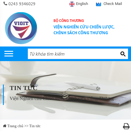
0243 9346029
English
Check Mail
BỘ CÔNG THƯƠNG
VIỆN NGHIÊN CỨU CHIẾN LƯỢC,
CHÍNH SÁCH CÔNG THƯƠNG
TIN TỨC
Viện Nghiên cứu Chiến lược, Chính sách Công Thương
Trang chủ >> Tin tức