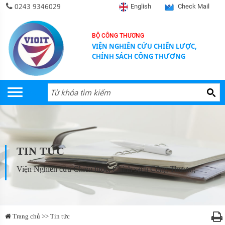
0243 9346029
English
Check Mail
BỘ CÔNG THƯƠNG
VIỆN NGHIÊN CỨU CHIẾN LƯỢC,
CHÍNH SÁCH CÔNG THƯƠNG
TIN TỨC
Viện Nghiên cứu Chiến lược, Chính sách Công Thương
Trang chủ >> Tin tức