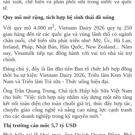
sản xuất, chế biến và phân phối sữa trong nước và quốc
tế.
Quy mô mở rộng, tích hợp hệ sinh thái đồ uống
2
Với quy mô 4.000 m
, Vietnam Dairy 2026 quy tụ 250
gian hàng đến từ các quốc gia và vùng lãnh thổ có ngành
chăn nuôi, chế biến sữa phát triển như: Mỹ, Úc, Hà Lan,
Ireland, Pháp, Nhật Bản, Hàn Quốc, New Zealand... Năm
nay, Vinamilk tiếp tục đồng hành với vai trò nhà tài trợ
chính.
Đáng chú ý, đây là lần đầu tiên Ban tổ chức kết hợp đồng
thời ba sự kiện: Vietnam Dairy 2026, Triển lãm Kem Việt
Nam và Triển lãm Trà sữa - Thức uống hiện đại.
Ông Trần Quang Trung, Chủ tịch Hiệp hội Sữa Việt Nam
cho biết: "Việc tích hợp này nhằm xây dựng một nền tảng
kết nối toàn diện cho toàn chuỗi giá trị, thúc đẩy hợp tác,
chuyển giao công nghệ và nâng cao năng lực cạnh tranh
cho các doanh nghiệp trong kỷ nguyên mới."
Thị trường cán mốc 5,7 tỷ USD
Phát biểu tại lễ khai mạc, ông Quách Quang Đông, Phó