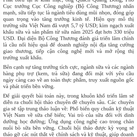
Cục trưởng Cục Công nghiệp (Bộ Công Thương) nhấn
mạnh, sữa tiếp tục là ngành tiêu dùng mũi nhọn, đóng góp
quan trọng vào tăng trưởng kinh tế. Hiện quy mô thị
trường sữa Việt Nam đã vượt 5,7 tỷ USD; kim ngạch xuất
khẩu sữa và sản phẩm từ sữa năm 2025 đạt hơn 330 triệu
USD. Đại diện Bộ Công Thương đánh giá triển lãm chính
là cầu nối hiệu quả để doanh nghiệp nội địa tăng cường
giao thương, tiếp cận công nghệ mới và mở rộng thị
trường xuất khẩu.
Bên cạnh sự tăng trưởng tích cực, ngành sữa và các ngành
hàng phụ trợ (kem, trà sữa) đang đối mặt với yêu cầu
ngày càng cao về an toàn thực phẩm, truy xuất nguồn gốc
và phát triển bền vững.
Để giải quyết bài toán này, trong khuôn khổ triển lãm sẽ
diễn ra chuỗi hội thảo chuyên đề chuyên sâu. Các chuyên
gia sẽ tập trung thảo luận về: Phổ biến quy chuẩn kỹ thuật
Việt Nam về sữa chế biến; Vai trò của sữa đối với dinh
dưỡng học đường; Ứng dụng công nghệ cao trong chăn
nuôi bò sữa bền vững. Chuỗi hội thảo được kỳ vọng sẽ
tháo gỡ các nút thắt về chính sách và kỹ thuật, giúp doanh