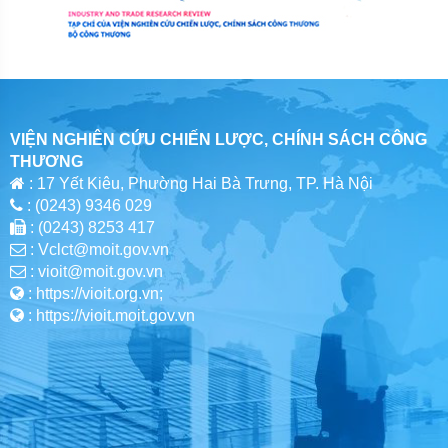
VIỆN NGHIÊN CỨU CHIẾN LƯỢC, CHÍNH SÁCH CÔNG
THƯƠNG
: 17 Yết Kiêu, Phường Hai Bà Trưng, TP. Hà Nội
: (0243) 9346 029
: (0243) 8253 417
: Vclct@moit.gov.vn
: vioit@moit.gov.vn
: https://vioit.org.vn;
: https://vioit.moit.gov.vn