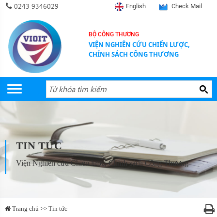
0243 9346029
English
Check Mail
BỘ CÔNG THƯƠNG
VIỆN NGHIÊN CỨU CHIẾN LƯỢC,
CHÍNH SÁCH CÔNG THƯƠNG
TIN TỨC
Viện Nghiên cứu Chiến lược, Chính sách Công Thương
Trang chủ >> Tin tức