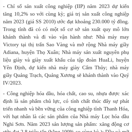
- Chỉ số sản xuất công nghiệp (IIP) năm 2023 dự kiến
tăng 10,2% so với cùng kỳ; giá trị sản xuất công nghiệp
năm 2023 (giá SS 2010) ước đạt khoảng 230.000 tỷ đồng.
Trong tỉnh đã có có một số cơ sở sản xuất quy mô lớn
khánh thành và đi vào vận hành như: Nhà máy may
Victory tại thị trấn Sao Vàng và mở rộng Nhà máy giầy
Adiana, huyện Thọ Xuân; Nhà máy sản xuất nguyên phụ
liệu giày và giày xuất khẩu của tập đoàn HuaLi, huyện
Yên Định, dự kiến nhà máy giày Cẩm Thủy; nhà máy
giầy Quảng Trạch, Quảng Xương sẽ khánh thành vào Quý
IV/2023.
- Công nghiệp hóa dầu, hóa chất, cao su, nhựa được xác
định là sản phẩm chủ lực, có tính chất thúc đẩy sự phát
triển nhanh và bền vững của công nghiệp tỉnh Thanh Hóa,
với hạt nhân là các sản phẩm của Nhà máy Lọc hóa dầu
Nghi Sơn. Năm 2023 sản lượng sản phẩm: xăng động cơ
ước đạt 2,8 triệu tấn (bằng 100% so cùng kỳ ); Dầu và mỡ