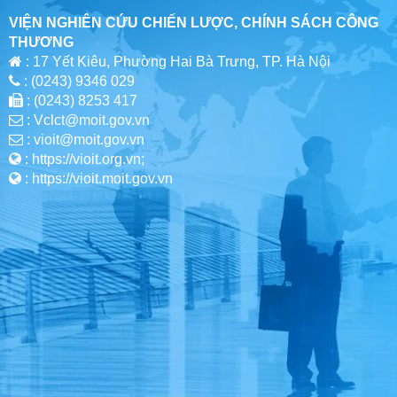
VIỆN NGHIÊN CỨU CHIẾN LƯỢC, CHÍNH SÁCH CÔNG
THƯƠNG
: 17 Yết Kiêu, Phường Hai Bà Trưng, TP. Hà Nội
: (0243) 9346 029
: (0243) 8253 417
: Vclct@moit.gov.vn
: vioit@moit.gov.vn
: https://vioit.org.vn;
: https://vioit.moit.gov.vn