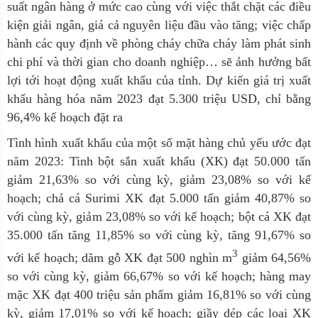
suất ngân hàng ở mức cao cùng với việc thắt chặt các điều
kiện giải ngân, giá cả nguyên liệu đầu vào tăng; việc chấp
hành các quy định về phòng cháy chữa cháy làm phát sinh
chi phí và thời gian cho doanh nghiệp… sẽ ảnh hưởng bất
lợi tới hoạt động xuất khẩu của tỉnh. Dự kiến giá trị xuất
khẩu hàng hóa năm 2023 đạt 5.300 triệu USD, chỉ bằng
96,4% kế hoạch đặt ra
Tình hình xuất khẩu của một số mặt hàng chủ yếu ước đạt
năm 2023: Tinh bột sắn xuất khẩu (XK) đạt 50.000 tấn
giảm 21,63% so với cùng kỳ, giảm 23,08% so với kế
hoạch; chả cá Surimi XK đạt 5.000 tấn giảm 40,87% so
với cùng kỳ, giảm 23,08% so với kế hoạch; bột cá XK đạt
35.000 tấn tăng 11,85% so với cùng kỳ, tăng 91,67% so
3
với kế hoạch; dăm gỗ XK đạt 500 nghìn m
giảm 64,56%
so với cùng kỳ, giảm 66,67% so với kế hoạch; hàng may
mặc XK đạt 400 triệu sản phẩm giảm 16,81% so với cùng
kỳ, giảm 17,01% so với kế hoạch; giầy dép các loại XK