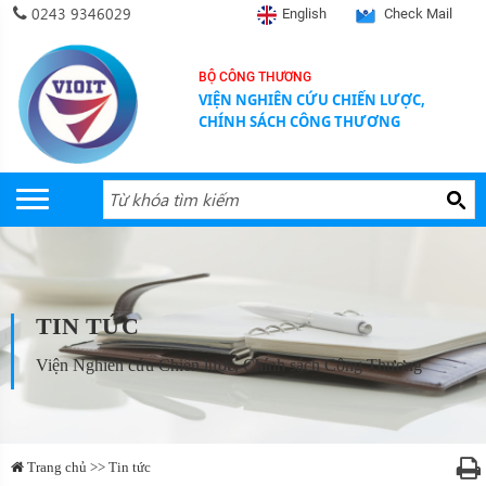
0243 9346029
English
Check Mail
BỘ CÔNG THƯƠNG
VIỆN NGHIÊN CỨU CHIẾN LƯỢC,
CHÍNH SÁCH CÔNG THƯƠNG
TIN TỨC
Viện Nghiên cứu Chiến lược, Chính sách Công Thương
Trang chủ >> Tin tức