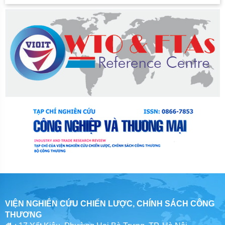
VIỆN NGHIÊN CỨU CHIẾN LƯỢC, CHÍNH SÁCH CÔNG
THƯƠNG