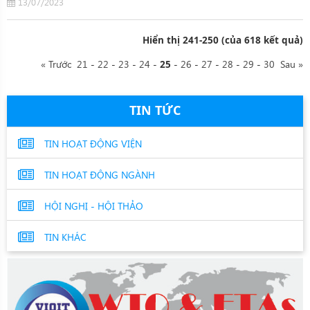
13/07/2023
Hiển thị 241-250 (của 618 kết quả)
« Trước
21
-
22
-
23
-
24
-
-
26
-
27
-
28
-
29
-
30
Sau »
25
TIN TỨC
TIN HOẠT ĐỘNG VIỆN
TIN HOẠT ĐỘNG NGÀNH
HỘI NGHỊ - HỘI THẢO
TIN KHÁC