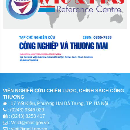
VIỆN NGHIÊN CỨU CHIẾN LƯỢC, CHÍNH SÁCH CÔNG
THƯƠNG
: 17 Yết Kiêu, Phường Hai Bà Trưng, TP. Hà Nội
: (0243) 9346 029
: (0243) 8253 417
: Vclct@moit.gov.vn
: vioit@moit.gov.vn