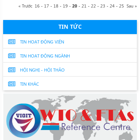
« Trước
16
-
17
-
18
-
19
-
-
21
-
22
-
23
-
24
-
25
Sau »
20
TIN TỨC
TIN HOẠT ĐỘNG VIỆN
TIN HOẠT ĐỘNG NGÀNH
HỘI NGHỊ - HỘI THẢO
TIN KHÁC