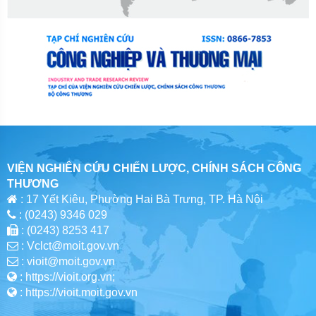
VIỆN NGHIÊN CỨU CHIẾN LƯỢC, CHÍNH SÁCH CÔNG
THƯƠNG
: 17 Yết Kiêu, Phường Hai Bà Trưng, TP. Hà Nội
: (0243) 9346 029
: (0243) 8253 417
: Vclct@moit.gov.vn
: vioit@moit.gov.vn
: https://vioit.org.vn;
: https://vioit.moit.gov.vn