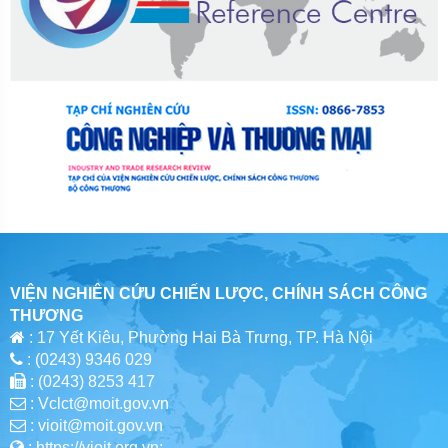
VIỆN NGHIÊN CỨU CHIẾN LƯỢC, CHÍNH SÁCH CÔNG
THƯƠNG
: 17 Yết Kiêu, Phường Hai Bà Trưng, TP. Hà Nội
: (0243) 9346 029
: (0243) 8253 417
: Vclct@moit.gov.vn
: vioit@moit.gov.vn
: https://vioit.org.vn;