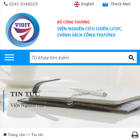
0243 9346029
English
Check Mail
BỘ CÔNG THƯƠNG
VIỆN NGHIÊN CỨU CHIẾN LƯỢC,
CHÍNH SÁCH CÔNG THƯƠNG
TIN TỨC
Viện Nghiên cứu Chiến lược, Chính sách Công Thương
Trang chủ >> Tin tức