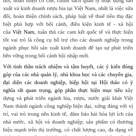
đổi, hoàn thiện cơ chế, chính sách quản lý hoạt động sản
xuất và kinh doanh rượu bia tại Việt Nam, nhất là việc sửa
đổi, hoàn thiện chính sách, pháp luật về thuế tiêu thụ đặc
biệt phù hợp với bối cảnh, điều kiện kinh tế - xã hội
của
Việt Nam
, tuân thủ các cam kết quốc tế và thực hiện
tốt vai trò là công cụ hỗ trợ cho các doanh nghiệp trong
ngành phục hồi sản xuất kinh doanh để tạo sự phát triển
bền vững trong bối cảnh hội nhập mới.
Với tinh thần trách nhiệm và tâm huyết, các ý kiến đóng
góp của các nhà quản lý, nhà khoa học và các chuyên gia,
đại diện các doanh nghiệp
, hiệp hội
tại Hội thảo có ý
nghĩa rất quan trọng, góp phần thực hiện mục tiêu x
ây
dựng và
p
hát triển ngành bia, rượu, nước giải khát Việt
Nam thành ngành công nghiệp hiện đại, xứng đáng với vị
trí, vai trò trong nền kinh tế, đảm bảo hài hòa lợi ích của
nhà nước, xã hội và doanh nghiệp; sản phẩm có thương
hiệu mạnh trên thị trường, có chất lượng cao, đa dạng về