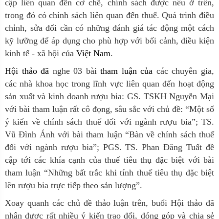
cập liên quan đến cơ chế, chính sách được nêu ở trên,
trong đó có chính sách liên quan đến thuế. Quá trình điều
chỉnh, sửa đổi cần có những đánh giá tác động một cách
kỹ lưỡng để áp dụng cho phù hợp với bối cảnh, điều kiện
kinh tế - xã hội của
Việt Nam
.
Hội thảo đã
nghe 03 bài
tham luận của
các chuyên gia,
các nhà khoa học trong lĩnh vực liên quan đến hoạt động
sản xuất và kinh doanh rượu bia: GS. TSKH Nguyễn Mại
với bài tham luận rất cô đọng, sâu sắc với chủ đề: “Một số
ý kiến về chính sách thuế đối với ngành rượu bia”; TS.
Vũ Đình Ánh với bài tham luận “Bàn về chính sách thuế
đối với ngành rượu bia”; PGS. TS. Phan Đăng Tuất đề
cập tới các khía cạnh của thuế tiêu thụ đặc biệt với bài
tham luận “Những bất trắc khi tính thuế tiêu thụ đặc biệt
lên rượu bia trực tiếp theo sản lượng”.
Xoay quanh các chủ đề thảo luận trên, buổi Hội thảo đã
nhận được rất nhiều ý kiến trao đổi, đóng góp và chia sẻ