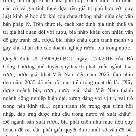
rượu, bia nhập khẩu chưa phù hợp, cách thức tính thuế,
căn cứ và giá tính thuế dựa trên giá trị phù hợp với quy
luật kinh tế học đôi khi còn chưa thống nhất giữa các văn
bản pháp lý. T
rên thực tế, cách xác định giá tính thuế và
trị giá hải quan đối với rượu, bia nhập khẩu còn nhiều vấn
đề gây tranh cãi, rượu, bia nhập khẩu cạnh tranh mạnh và
gây khó khăn cho các doanh nghiệp rượu, bia trong nước.
Quyết định số 3690/QĐ-BCT ngày 12/9/2016 của Bộ
Công Thương phê duyệt quy hoạch phát triển ngành bia,
rượu, nước giải khát Việt Nam đến năm 2025, tầm nhìn
đến năm 2035 đã nêu rõ mục tiêu tổng quát đó là: “Xây
dựng ngành bia, rượu, nước giải khát Việt Nam thành
ngành công nghiệp hiện đại, xứng đáng với vị trí, vai trò
trong nền kinh tế..., cạnh tranh tốt trong quá trình hội
nhập, đáp ứng được nhu cầu trong nước và xuất khẩu”.
Để ngành sản xuất rượu, bia phát triển như mục tiêu quy
hoạch đề ra, cần phải giải quyết được một số vấn đề bất