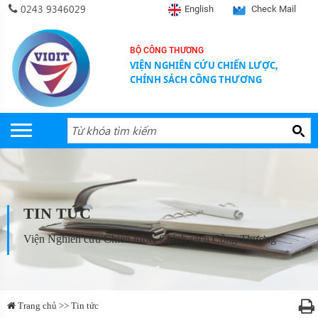
0243 9346029
English
Check Mail
BỘ CÔNG THƯƠNG
VIỆN NGHIÊN CỨU CHIẾN LƯỢC,
CHÍNH SÁCH CÔNG THƯƠNG
TIN TỨC
Viện Nghiên cứu Chiến lược, Chính sách Công Thương
Trang chủ >> Tin tức