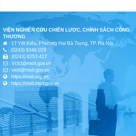
VIỆN NGHIÊN CỨU CHIẾN LƯỢC, CHÍNH SÁCH CÔNG
THƯƠNG
: 17 Yết Kiêu, Phường Hai Bà Trưng, TP. Hà Nội
: (0243) 9346 029
: (0243) 8253 417
: Vclct@moit.gov.vn
: vioit@moit.gov.vn
: https://vioit.org.vn;
: https://vioit.moit.gov.vn