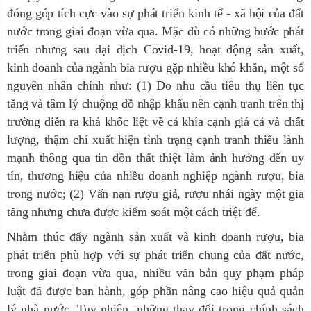
đóng góp tích cực
vào sự phát triển kinh tế - xã hội của
đất
nước trong giai đoạn vừa qua.
Mặc dù có những bước phát
triển nhưng sau đại dịch Covid-19, hoạt động sản xuất,
kinh doanh của ngành bia rượu gặp nhiều khó khăn
,
một số
nguyên nhân chính như: (1) Do nhu cầu tiêu thụ liên tục
tăng và tâm lý chuộng đồ nhập khẩu nên cạnh tranh trên thị
trường diễn ra khá khốc liệt về cả khía cạnh giá cả và chất
lượng, thậm chí xuất hiện tình trạng cạnh tranh thiếu lành
mạnh thông qua tin đồn thất thiệt làm ảnh hưởng đến uy
tín, thương hiệu của nhiều doanh nghiệp ngành rượu, bia
trong nước; (2) Vấn nạn rượu giả, rượu nhái ngày một gia
tăng nhưng chưa được kiểm soát một cách triệt để.
Nhằm thúc đẩy ngành
sản xuất và kinh doanh rượu, bia
phát triển phù hợp với sự phát triển chung của đất nước,
t
rong giai đoạn vừa qua, nhiều văn bản quy phạm pháp
luật đã được ban hành, góp phần
nâng cao hiệu quả quản
lý nhà nước. Tuy nhiên, những thay đổi trong chính sách