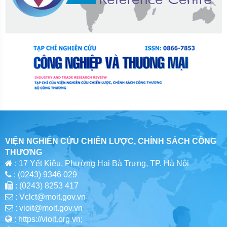
VIỆN NGHIÊN CỨU CHIẾN LƯỢC, CHÍNH SÁCH CÔNG
THƯƠNG
: 17 Yết Kiêu, Phường Hai Bà Trưng, TP. Hà Nội
: (0243) 9346 029
: (0243) 8253 417
: Vclct@moit.gov.vn
: vioit@moit.gov.vn
: https://vioit.org.vn;