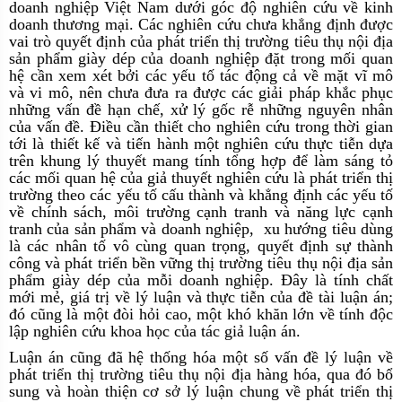
doanh nghiệp Việt Nam dưới góc độ nghiên cứu về kinh
doanh thương mại. Các nghiên cứu chưa khẳng định được
vai trò quyết định của phát triển thị trường tiêu thụ nội địa
sản phẩm giày dép của doanh nghiệp đặt trong mối quan
hệ cần xem xét bởi các yếu tố tác động cả về mặt vĩ mô
và vi mô, nên chưa đưa ra được các giải pháp khắc phục
những vấn đề hạn chế, xử lý gốc rễ những nguyên nhân
của vấn đề. Điều cần thiết cho nghiên cứu trong thời gian
tới là thiết kế và tiến hành một nghiên cứu thực tiễn dựa
trên khung lý thuyết mang tính tổng hợp để làm sáng tỏ
các mối quan hệ của giả thuyết nghiên cứu là phát triển thị
trường theo các yếu tố cấu thành và khẳng định các yếu tố
về chính sách, môi trường cạnh tranh và năng lực cạnh
tranh của sản phẩm và doanh nghiệp, xu hướng tiêu dùng
là các nhân tố vô cùng quan trọng, quyết định sự thành
công và phát triển bền vững thị trường tiêu thụ nội địa sản
phẩm giày dép của mỗi doanh nghiệp. Đây là tính chất
mới mẻ, giá trị về lý luận và thực tiễn của đề tài luận án;
đó cũng là một đòi hỏi cao, một khó khăn lớn về tính độc
lập nghiên cứu khoa học của tác giả luận án.
Luận án cũng đã hệ thống hóa một số vấn đề lý luận về
phát triển thị trường tiêu thụ nội địa hàng hóa, qua đó bổ
sung và hoàn thiện cơ sở lý luận chung về phát triển thị