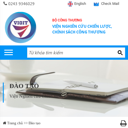
0243 9346029
English
Check Mail
BỘ CÔNG THƯƠNG
VIỆN NGHIÊN CỨU CHIẾN LƯỢC,
CHÍNH SÁCH CÔNG THƯƠNG
ĐÀO TẠO
Viện Nghiên cứu Chiến lược, Chính sách Công Thương
Trang chủ >> Đào tạo