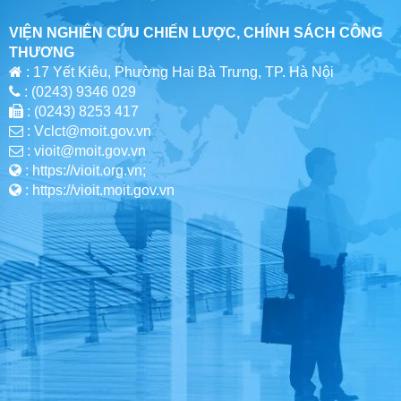
VIỆN NGHIÊN CỨU CHIẾN LƯỢC, CHÍNH SÁCH CÔNG
THƯƠNG
: 17 Yết Kiêu, Phường Hai Bà Trưng, TP. Hà Nội
: (0243) 9346 029
: (0243) 8253 417
: Vclct@moit.gov.vn
: vioit@moit.gov.vn
: https://vioit.org.vn;
: https://vioit.moit.gov.vn