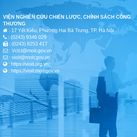
VIỆN NGHIÊN CỨU CHIẾN LƯỢC, CHÍNH SÁCH CÔNG
THƯƠNG
: 17 Yết Kiêu, Phường Hai Bà Trưng, TP. Hà Nội
: (0243) 9346 029
: (0243) 8253 417
: Vclct@moit.gov.vn
: vioit@moit.gov.vn
: https://vioit.org.vn;
: https://vioit.moit.gov.vn