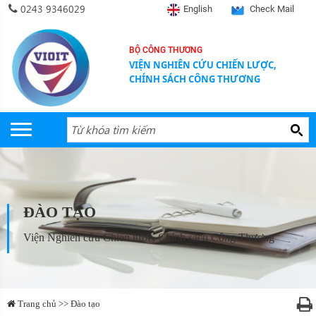
0243 9346029
English
Check Mail
BỘ CÔNG THƯƠNG
VIỆN NGHIÊN CỨU CHIẾN LƯỢC,
CHÍNH SÁCH CÔNG THƯƠNG
ĐÀO TẠO
Viện Nghiên cứu Chiến lược, Chính sách Công Thương
Trang chủ >> Đào tạo