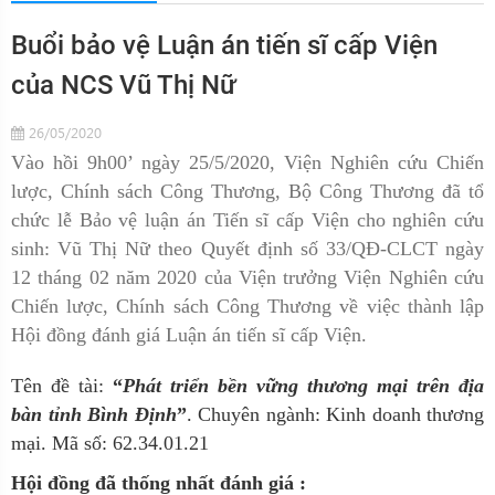
Buổi bảo vệ Luận án tiến sĩ cấp Viện
của NCS Vũ Thị Nữ
26/05/2020
Vào
hồi 9
h
0
0
’
ngày
25
/
5
/20
20
, Viện Nghiên cứu Chiến
lược, Chính sách Công Thương, Bộ Công Thương đã tổ
chức lễ Bảo vệ luận án Tiến sĩ cấp Viện cho nghiên cứu
sinh:
Vũ Thị Nữ
theo Quyết định số
33
/QĐ-CLCT ngày
12
tháng
02
năm 20
20
của Viện trưởng
Viện Nghiên cứu
Chiến lược, Chính sách Công Thương
về việc thành lập
Hội đồng đánh giá Luận án tiến sĩ cấp Viện
.
Tên đề tài:
“
Phát triển bền vững thương mại trên địa
bàn tỉnh Bình Định
”
. Chuyên ngành: Kinh doanh thương
mại. Mã số: 62.34.01.21
Hội đồng đã thống nhất đánh giá :