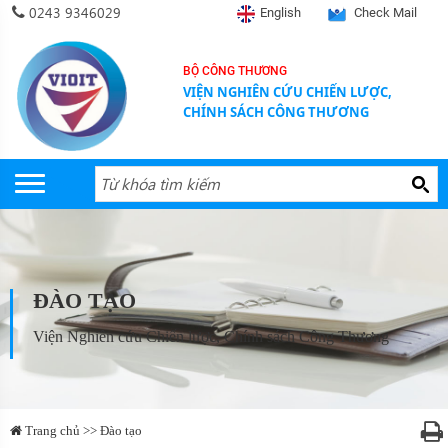
0243 9346029
English
Check Mail
BỘ CÔNG THƯƠNG
VIỆN NGHIÊN CỨU CHIẾN LƯỢC,
CHÍNH SÁCH CÔNG THƯƠNG
ĐÀO TẠO
Viện Nghiên cứu Chiến lược, Chính sách Công Thương
Trang chủ >> Đào tạo