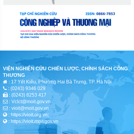
VIỆN NGHIÊN CỨU CHIẾN LƯỢC, CHÍNH SÁCH CÔNG
THƯƠNG
: 17 Yết Kiêu, Phường Hai Bà Trưng, TP. Hà Nội
: (0243) 9346 029
: (0243) 8253 417
: Vclct@moit.gov.vn
: vioit@moit.gov.vn
: https://vioit.org.vn;
: https://vioit.moit.gov.vn