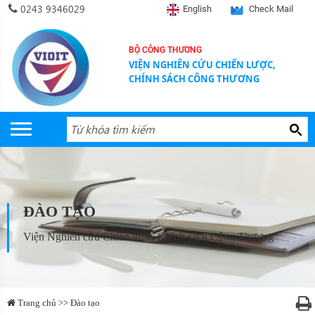
0243 9346029
English
Check Mail
BỘ CÔNG THƯƠNG
VIỆN NGHIÊN CỨU CHIẾN LƯỢC,
CHÍNH SÁCH CÔNG THƯƠNG
ĐÀO TẠO
Viện Nghiên cứu Chiến lược, Chính sách Công Thương
Trang chủ >> Đào tạo