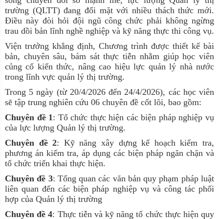
sóng chuyển đổi số mạnh mẽ, lực lượng Quản lý thị
trường (QLTT) đang đối mặt với nhiều thách thức mới.
Điều này đòi hỏi đội ngũ công chức phải không ngừng
trau dồi bản lĩnh nghề nghiệp và kỹ năng thực thi công vụ.
Viện trưởng khẳng định, Chương trình được thiết kế bài
bản, chuyên sâu, bám sát thực tiễn nhằm giúp học viên
củng cố kiến thức, nâng cao hiệu lực quản lý nhà nước
trong lĩnh vực quản lý thị trường.
Trong 5 ngày (từ 20/4/2026 đến 24/4/2026), các học viên
sẽ tập trung nghiên cứu 06 chuyên đề cốt lõi, bao gồm:
Chuyên đề 1
: Tổ chức thực hiện các biện pháp nghiệp vụ
của lực lượng Quản lý thị trường.
Chuyên đề 2
: Kỹ năng xây dựng kế hoạch kiểm tra,
phương án kiểm tra, áp dụng các biện pháp ngăn chặn và
tổ chức triển khai thực hiện.
Chuyên đề 3
: Tổng quan các văn bản quy phạm pháp luật
liên quan đến các biện pháp nghiệp vụ và công tác phối
hợp của Quản lý thị trường
Chuyên đề
4
: Thực tiễn và kỹ năng tổ chức thực hiện quy