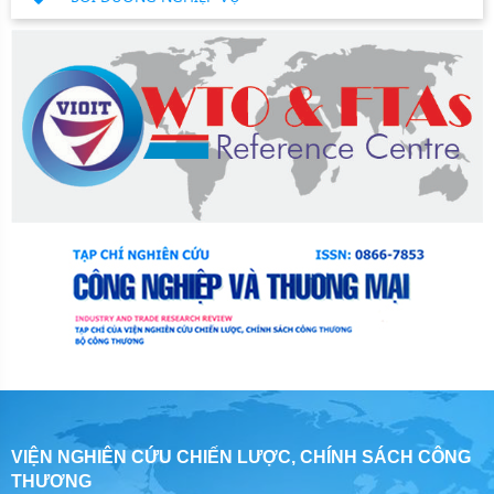
VIỆN NGHIÊN CỨU CHIẾN LƯỢC, CHÍNH SÁCH CÔNG
THƯƠNG