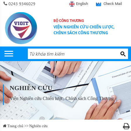
0243 9346029
English
Check Mail
BỘ CÔNG THƯƠNG
VIỆN NGHIÊN CỨU CHIẾN LƯỢC,
CHÍNH SÁCH CÔNG THƯƠNG
NGHIÊN CỨU
Viện Nghiên cứu Chiến lược, Chính sách Công Thương
Trang chủ >> Nghiên cứu