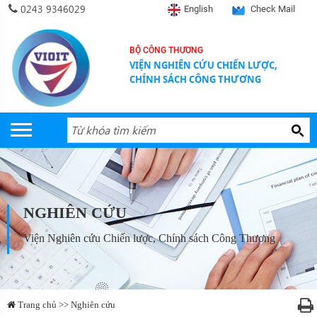
0243 9346029
English
Check Mail
BỘ CÔNG THƯƠNG
VIỆN NGHIÊN CỨU CHIẾN LƯỢC,
CHÍNH SÁCH CÔNG THƯƠNG
NGHIÊN CỨU
Viện Nghiên cứu Chiến lược, Chính sách Công Thương
Trang chủ >> Nghiên cứu