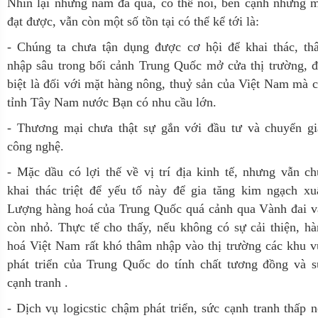
Nhìn lại những năm đã qua, có thể nói, bên cạnh những 
đạt được, vẫn còn một số tồn tại có thể kể tới là:
- Chúng ta ch­ưa tận dụng được cơ hội để khai thác, th
nhập sâu trong bối cảnh Trung Quốc mở cửa thị tr­ường, 
biệt là đối với mặt hàng nông, thuỷ sản của Việt Nam mà 
tỉnh Tây Nam nước Bạn có nhu cầu lớn.
- Thương mại chưa thật sự gắn với đầu tư và chuyển gi
công nghệ.
- Mặc dầu có lợi thế về vị trí địa kinh tế, nhưng vẫn c
khai thác triệt để yếu tố này để gia tăng kim ngạch xu
Lượng hàng hoá của Trung Quốc quá cảnh qua Vành đai v
còn nhỏ. Thực tế cho thấy, nếu không có sự cải thiện, h
hoá Việt Nam rất khó thâm nhập vào thị trường các khu 
phát triển của Trung Quốc do tính chất tương đồng và s
cạnh tranh .
- Dịch vụ logicstic chậm phát triển, sức cạnh tranh thấp 