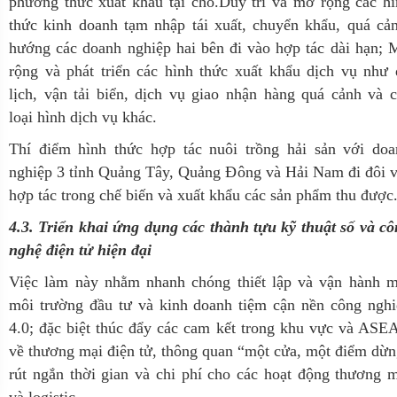
phương thức xuất khẩu tại chỗ.Duy trì và mở rộng các h
thức kinh doanh tạm nhập tái xuất, chuyển khẩu, quá cả
hướng các doanh nghiệp hai bên đi vào hợp tác dài hạn;
rộng và phát triển các hình thức xuất khẩu dịch vụ như
lịch, vận tải biển, dịch vụ giao nhận hàng quá cảnh và 
loại hình dịch vụ khác.
Thí điểm hình thức hợp tác nuôi trồng hải sản với doa
nghiệp 3 tỉnh Quảng Tây, Quảng Đông và Hải Nam đi đôi 
hợp tác trong chế biến và xuất khẩu các sản phẩm thu được
4.3. Triển khai ứng dụng các thành tựu kỹ thuật số và c
nghệ điện tử hiện đại
Việc làm này nhằm nhanh chóng thiết lập và vận hành m
môi trường đầu tư và kinh doanh tiệm cận nền công nghi
4.0; đặc biệt thúc đẩy các cam kết trong khu vực và AS
về thương mại điện tử, thông quan “một cửa, một điểm dừ
rút ngắn thời gian và chi phí cho các hoạt động thương 
và logistic.