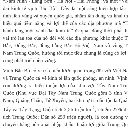
“Nam Ninh - Lạng Sơn - Hà Nội - Hải Phòng” và một “Và
đai kinh tế vịnh Bắc Bộ”. Đây là một sáng kiến hợp tác
tính liên vùng và xuyên quốc gia, nhằm tận dụng và khai t
hiệu quả tiềm năng và lợi thế của các địa phương mà “H
hành lang một vành đai kinh tế” đi qua, đồng thời phát 
vai trò lan tỏa của nó đối với các địa phương khác thuộc 
Bắc, Đông Bắc, đồng bằng Bắc Bộ Việt Nam và vùng T
Nam Trung Quốc, hướng tới mục tiêu chung là cùng có lợi
cùng phát triển bền vững.
Vịnh Bắc Bộ có vị trí chiến lược quan trọng đối với Việt 
và Trung Quốc cả về kinh tế lẫn quốc phòng, an ninh. Vịnh
con đường ra biển thuận lợi của khu vực Tây Nam Tru
Quốc (Khu vực Đại Tây Nam Trung Quốc gồm 3 tỉnh V
Nam, Quảng Châu, Tứ Xuyên, hai khu tự trị dân tộc là Qu
2
Tây và Tây Tạng; Diện tích 2,56 triệu km
, chiếm 27% di
tích Trung Quốc; Dân số 250 triệu người), là con đường 
chuyển hàng hóa xuất nhập khẩu thuận lợi giữa Trung Qu