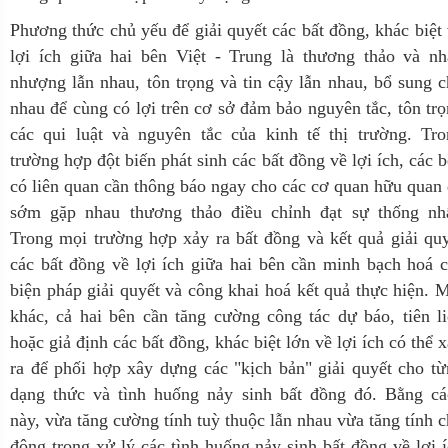
Phương thức chủ yếu để giải quyết các bất đồng, khác biệt
lợi ích giữa hai bên Việt - Trung là thương thảo và nh
nhượng lẫn nhau, tôn trọng và tin cậy lẫn nhau, bổ sung 
nhau để cùng có lợi trên cơ sở đảm bảo nguyên tắc, tôn tr
các qui luật và nguyên tắc của kinh tế thị trường. Tro
trường hợp đột biến phát sinh các bất đồng về lợi ích, các 
có liên quan cần thông báo ngay cho các cơ quan hữu quan
sớm gặp nhau thương thảo điều chỉnh đạt sự thống nhấ
Trong mọi trường hợp xảy ra bất đồng và kết quả giải qu
các bất đồng về lợi ích giữa hai bên cần minh bạch hoá 
biện pháp giải quyết và công khai hoá kết quả thực hiện. 
khác, cả hai bên cần tăng cường công tác dự báo, tiên l
hoặc giả định các bất đồng, khác biệt lớn về lợi ích có thể 
ra để phối hợp xây dựng các "kịch bản" giải quyết cho t
dạng thức và tình huống nảy sinh bất đồng đó. Bằng cá
này, vừa tăng cường tính tuỳ thuộc lẫn nhau vừa tăng tính 
động trong xử lý các tình huống nảy sinh bất đồng về lợi 