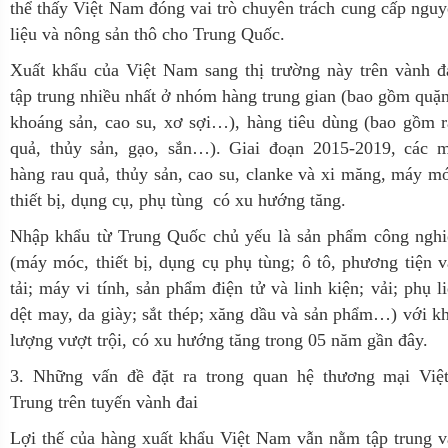
thể thấy Việt Nam đóng vai trò chuyên trách cung cấp ngu
liệu và nông sản thô cho Trung Quốc.
Xuất khẩu của Việt Nam sang thị trường này trên vành đ
tập trung nhiều nhất ở nhóm hàng trung gian (bao gồm quặ
khoáng sản, cao su, xơ sợi…), hàng tiêu dùng (bao gồm 
quả, thủy sản, gạo, sắn…). Giai đoạn 2015-2019, các m
hàng rau quả, thủy sản, cao su, clanke và xi măng, máy m
thiết bị, dụng cụ, phụ tùng có xu hướng tăng.
Nhập khẩu từ Trung Quốc chủ yếu là sản phẩm công nghi
(máy móc, thiết bị, dụng cụ phụ tùng; ô tô, phương tiện 
tải; máy vi tính, sản phẩm điện tử và linh kiện; vải; phụ l
dệt may, da giày; sắt thép; xăng dầu và sản phẩm…) với k
lượng vượt trội, có xu hướng tăng trong 05 năm gần đây.
3. Những vấn đề đặt ra trong quan hệ thương mại Việt
Trung trên tuyến vành đai
Lợi thế của hàng xuất khẩu Việt Nam vẫn nằm tập trung 