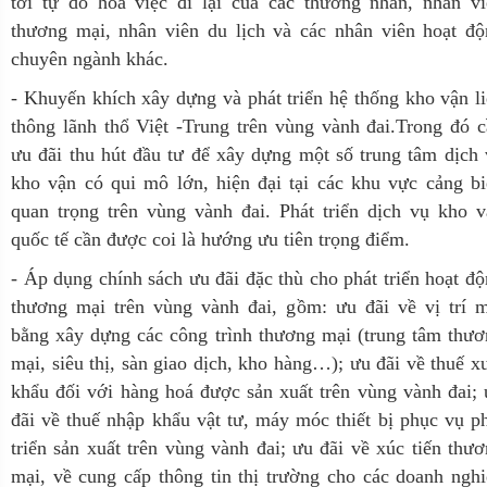
tới tự do hoá việc đi lại của các thương nhân, nhân vi
thương mại, nhân viên du lịch và các nhân viên hoạt độ
chuyên ngành khác.
- Khuyến khích xây dựng và phát triển hệ thống kho vận l
thông lãnh thổ Việt -Trung trên vùng vành đai.Trong đó 
ưu đãi thu hút đầu tư để xây dựng một số trung tâm dịch
kho vận có qui mô lớn, hiện đại tại các khu vực cảng b
quan trọng trên vùng vành đai. Phát triển dịch vụ kho 
quốc tế cần được coi là hướng ưu tiên trọng điểm.
- Áp dụng chính sách ưu đãi đặc thù cho phát triển hoạt đ
thương mại trên vùng vành đai, gồm: ưu đãi về vị trí m
bằng xây dựng các công trình thương mại (trung tâm thư
mại, siêu thị, sàn giao dịch, kho hàng…); ưu đãi về thuế x
khẩu đối với hàng hoá được sản xuất trên vùng vành đai;
đãi về thuế nhập khẩu vật tư, máy móc thiết bị phục vụ p
triển sản xuất trên vùng vành đai; ưu đãi về xúc tiến thư
mại, về cung cấp thông tin thị trường cho các doanh ngh