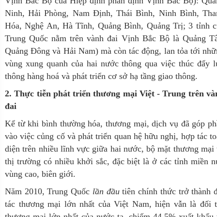
Vịnh Bắc Bộ của Hiệp định phân định Vịnh Bắc Bộ): Quả
Ninh, Hải Phòng, Nam Định, Thái Bình, Ninh Bình, Tha
Hóa, Nghệ An, Hà Tĩnh, Quảng Bình, Quảng Trị; 3 tỉnh c
Trung Quốc nằm trên vành đai Vịnh Bắc Bộ là Quảng Tâ
Quảng Đông và Hải Nam) mà còn tác động, lan tỏa tới nh
vùng xung quanh của hai nước thông qua việc thúc đẩy l
thông hàng hoá và phát triển cơ sở hạ tầng giao thông.
2. Thực
tiễn phát triển thương mại Việt - Trung trên và
đai
Kể từ khi bình thường hóa, thương mại, dịch vụ đã góp p
vào việc củng cố và phát triển quan hệ hữu nghị, hợp tác t
diện trên nhiều lĩnh vực giữa hai nước, bộ mặt thương mại
thị trường có nhiều khởi sắc, đặc biệt là ở các tỉnh miền n
vùng cao, biên giới.
Năm 2010, Trung Quốc
lần đầu
tiên chính thức trở thành 
tác thương mại lớn nhất của Việt Nam
, hiện vẫn là đối 
thương mại lớn nhất của nước ta, chiếm 44,5% xuất khẩu