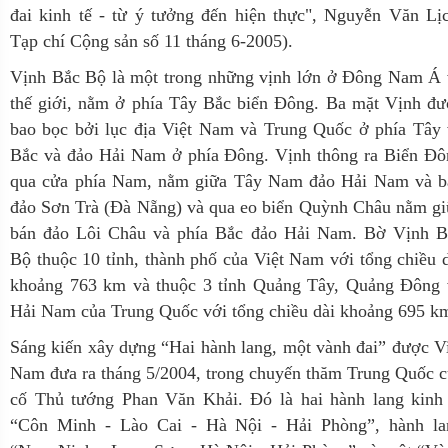
đai kinh tế - từ ý tưởng đến hiện thực", Nguyễn Văn Lị
Tạp chí Cộng sản số 11 tháng 6-2005).
Vịnh Bắc Bộ là một trong những vịnh lớn ở Đông Nam Á 
thế giới, nằm ở phía Tây Bắc biển Đông. Ba mặt Vịnh đư
bao bọc bởi lục địa Việt Nam và Trung Quốc ở phía Tây 
Bắc và đảo Hải Nam ở phía Đông. Vịnh thông ra Biển Đô
qua cửa phía Nam, nằm giữa Tây Nam đảo Hải Nam và b
đảo Sơn Trà (Đà Nẵng) và qua eo biển Quỳnh Châu nằm gi
bán đảo Lôi Châu và phía Bắc đảo Hải Nam. Bờ Vịnh B
Bộ thuộc 10 tỉnh, thành phố của Việt Nam với tổng chiều 
khoảng 763 km và thuộc 3 tỉnh Quảng Tây, Quảng Đông 
Hải Nam của Trung Quốc với tổng chiều dài khoảng 695 k
Sáng kiến xây dựng “Hai hành lang, một vành đai” được V
Nam đưa ra tháng 5/2004, trong chuyến thăm Trung Quốc 
cố Thủ tướng Phan Văn Khải. Đó là hai hành lang kinh 
“Côn Minh - Lào Cai - Hà Nội - Hải Phòng”, hành la