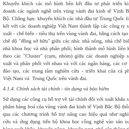
Khuyến khích các mô hình liên kết đầu tư phát triển ki
doanh các ngành nghề trên vùng vành đai kinh tế Vịnh B
Bộ. Chẳng hạn: khuyến khích các nhà đầu tư Trung Quốc l
kết với các doanh nghiệp Việt Nam thành lập các công ty 
xuất - chế biến - tiêu thụ trên vùng vành đai, bằng cách tạo
chế độ "đồng sở hữu" giữa các nhà: nhà nông, nhà chế bi
nhà khoa học và nhà phân phối; hình thành mô hình liên 
theo các "Cluster" (cụm, nhóm) giữa các doanh nghiệp s
xuất và phân phối với nhau và với các ngân hàng, các cơ
đào tạo, các trung tâm nghiên cứu - triển khai của cả p
Việt Nam và Trung Quốc trên vành đai.
4.1.4. Chính sách tài chính - tín dụng và bảo hiểm
Sử dụng các công cụ hỗ trợ về tài chính đối với xuất khẩu 
phẩm hàng hoá của vùng vành đai kinh tế Vịnh Bắc Bộ th
qua các chương trình hỗ trợ nâng cao hiệu quả như nghi
cứu và ứng dụng tiến bộ khoa học công nghệ vào sản xu
hàng xuất khẩu, khuyến nông, khuyến ngư, phổ cập thông t