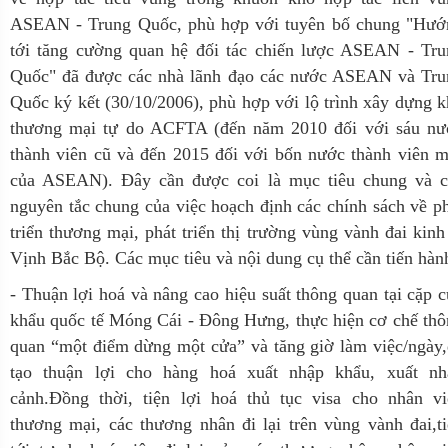
ASEAN - Trung Quốc, phù hợp với tuyên bố chung "Hướ
tới tăng cường quan hệ đối tác chiến lược ASEAN - Tru
Quốc" đã được các nhà lãnh đạo các nước ASEAN và Tru
Quốc ký kết (30/10/2006), phù hợp với lộ trình xây dựng 
thương mại tự do ACFTA (đến năm 2010 đối với sáu nư
thành viên cũ và đến 2015 đối với bốn nước thành viên 
của ASEAN). Đây cần được coi là mục tiêu chung và c
nguyên tắc chung của việc hoạch định các chính sách về p
triển thương mại, phát triển thị trường vùng vành đai kinh
Vịnh Bắc Bộ. Các mục tiêu và nội dung cụ thể cần tiến hàn
- Thuận lợi hoá và nâng cao hiệu suất thông quan tại cặp 
khẩu quốc tế Móng Cái - Đông Hưng, thực hiện cơ chế th
quan “một điểm dừng một cửa” và tăng giờ làm việc/ngày
tạo thuận lợi cho hàng hoá xuất nhập khẩu, xuất nh
cảnh.Đồng thời, tiện lợi hoá thủ tục visa cho nhân vi
thương mại, các thương nhân đi lại trên vùng vành đai,t