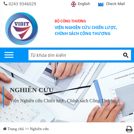
0243 9346029
English
Check Mail
BỘ CÔNG THƯƠNG
VIỆN NGHIÊN CỨU CHIẾN LƯỢC,
CHÍNH SÁCH CÔNG THƯƠNG
NGHIÊN CỨU
Viện Nghiên cứu Chiến lược, Chính sách Công Thương
Trang chủ >> Nghiên cứu