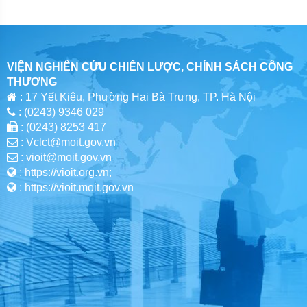
VIỆN NGHIÊN CỨU CHIẾN LƯỢC, CHÍNH SÁCH CÔNG
THƯƠNG
: 17 Yết Kiêu, Phường Hai Bà Trưng, TP. Hà Nội
: (0243) 9346 029
: (0243) 8253 417
: Vclct@moit.gov.vn
: vioit@moit.gov.vn
: https://vioit.org.vn;
: https://vioit.moit.gov.vn