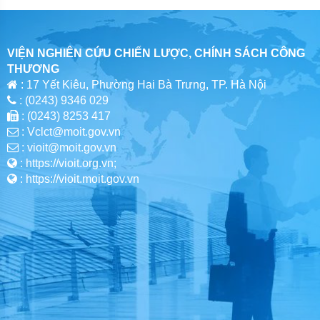
VIỆN NGHIÊN CỨU CHIẾN LƯỢC, CHÍNH SÁCH CÔNG
THƯƠNG
: 17 Yết Kiêu, Phường Hai Bà Trưng, TP. Hà Nội
: (0243) 9346 029
: (0243) 8253 417
: Vclct@moit.gov.vn
: vioit@moit.gov.vn
: https://vioit.org.vn;
: https://vioit.moit.gov.vn