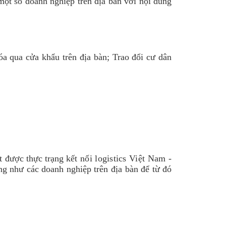
một số doanh nghiệp trên địa bàn với nội dung
óa qua cửa khẩu trên địa bàn
;
Trao đổi cư dân
t được thực trạng
kết nối logistics Việt Nam -
g như các doanh nghiệp
trên địa bàn để từ đó