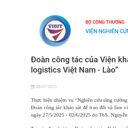
BỘ CÔNG THƯƠNG
VIỆN NGHIÊN CỨ
Đoàn công tác của Viện kh
logistics Việt Nam - Lào”
08/07/2025
Thực hiện nhiệm vụ “
Nghiên cứu tăng cường 
Đoàn công
tác khảo sát để trao đổi và làm
ngày
27
/
5
/202
5
-
02
/
6
/202
5
do ThS.
Nguyễn