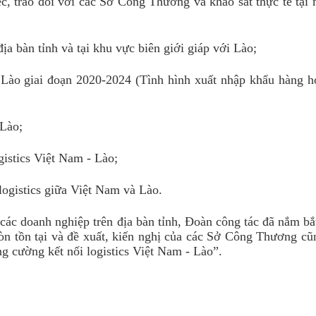
c, trao đổi với các Sở Công Thương và khảo sát thực tế tại 
 địa bàn tỉnh và tại khu vực biên giới giáp với Lào
;
Lào giai đoạn 2020-2024
(
Tình hình xuất nhập khẩu hàng h
Lào;
ogistics Việt Nam
-
Lào
;
logistics giữa Việt Nam và Lào
.
ác doanh nghiệp trên địa bàn tỉnh, Đoàn công tác đã nắm bắ
n tồn tại và đề xuất
, kiến nghị
của các Sở Công Thương cũn
g cường kết nối logistics Việt Nam
-
Lào
”
.