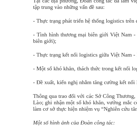
Tại các địa phương, Đoàn công tác đã làm việ
tập trung vào những vấn đề sau:
-
Thực trạng phát triển hệ thống logistics trên
-
Tình hình thương mại biên giới Việt Nam
-
biên giới
);
-
Thực trạng
kết nối logistics giữa Việt Nam
-
-
Một số khó khăn, thách thức trong kết nối l
-
Đ
ề xuất, kiến nghị nhằm tăng cường kết nối 
Thông qua trao đổi với các Sở Công Thương, c
Lào
; ghi nhận một số khó khăn, vướng mắc cò
làm cơ sở thực hiện nhiệm vụ
“
Nghiên cứu tăn
Một số hình ảnh của Đoàn công tác: