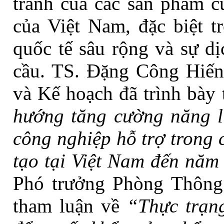
tranh của các sản phẩm c
của Việt Nam, đặc biệt t
quốc tế sâu rộng và sự d
cầu.
TS
.
Đặng Công Hiến
và Kế hoạch đã
trình bày
hướng tăng cường năng l
công nghiệp hỗ trợ trong 
tạo tại Việt Nam đến năm
Phó trưởng
P
hòng T
hông
tham luận
về
“T
hực trạn