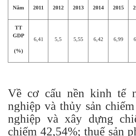
2011
2012
2013
2014
2015
2
Năm
TT
GDP
6,41
5,5
5,55
6,42
6,99
6
(%)
Về cơ cấu nền kinh tế 
nghiệp và thủy sản chiếm
nghiệp và xây dựng ch
chiếm 42,54%; thuế sản p